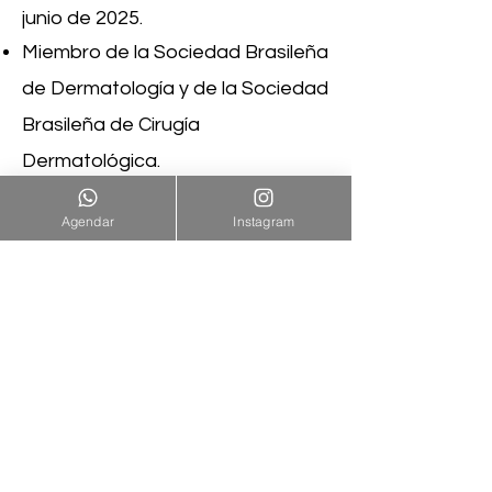
junio de 2025.
Miembro de la Sociedad Brasileña
de Dermatología y de la Sociedad
Brasileña de Cirugía
Dermatológica.
CRM RJ
52-865338
Agendar
Instagram
CRM PR 24611
RQE 19325
ENDEREÇO
Compras de oficina Leblon